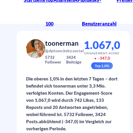
100
Benutzeranzahl
1.067,0
toonerman
@dptoon.bsky.social
ENGAGEMENT-SCORE
5732
3424
-347,0
▼
Follower
Beiträge
Top
1,0
%
Die oberen 1,0% in den letzten 7 Tagen – dort
befindet sich toonerman unter 3,3 Mio.
verfolgten Konten. Der Engagement-Score
von 1.067,0 wird durch 742 Likes, 133
Reposts und 20 Antworten angetrieben,
wobei führend ist. 5732 Follower, 3424
Posts.abkühlend (-347,0) im Vergleich zur
vorherigen Periode.