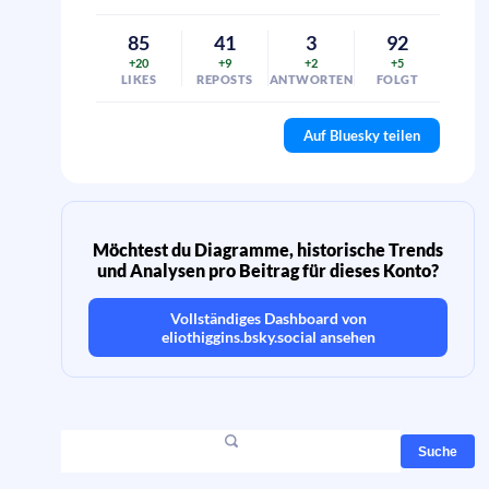
85
41
3
92
+20
+9
+2
+5
LIKES
REPOSTS
ANTWORTEN
FOLGT
Auf Bluesky teilen
Möchtest du Diagramme, historische Trends
und Analysen pro Beitrag für dieses Konto?
Vollständiges Dashboard von
eliothiggins.bsky.social
ansehen
Suche