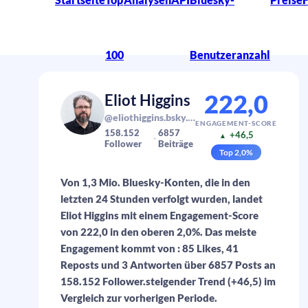
100
Benutzeranzahl
222,0
Eliot Higgins
@eliothiggins.bsky.social
ENGAGEMENT-SCORE
158.152
6857
+46,5
▲
Follower
Beiträge
Top
2,0
%
Von 1,3 Mio. Bluesky-Konten, die in den
letzten 24 Stunden verfolgt wurden, landet
Eliot Higgins mit einem Engagement-Score
von 222,0 in den oberen 2,0%. Das meiste
Engagement kommt von : 85 Likes, 41
Reposts und 3 Antworten über 6857 Posts an
158.152 Follower.steigender Trend (+46,5) im
Vergleich zur vorherigen Periode.