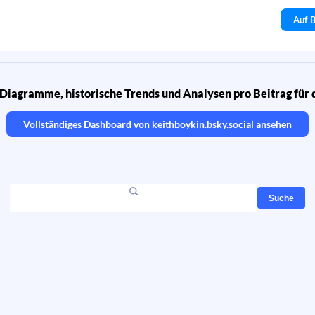
Auf B
Diagramme, historische Trends und Analysen pro Beitrag für 
Vollständiges Dashboard von
keithboykin.bsky.social
ansehen
Suche