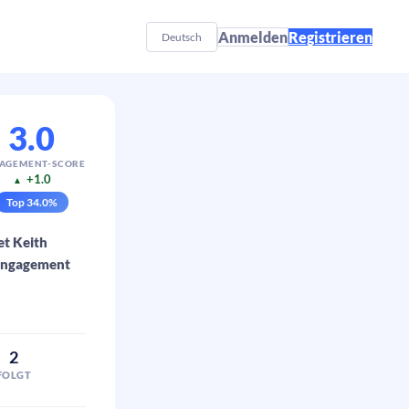
Anmelden
Registrieren
Deutsch
3.0
AGEMENT-SCORE
+1.0
▲
Top
34.0
%
et Keith
 Engagement
2
FOLGT