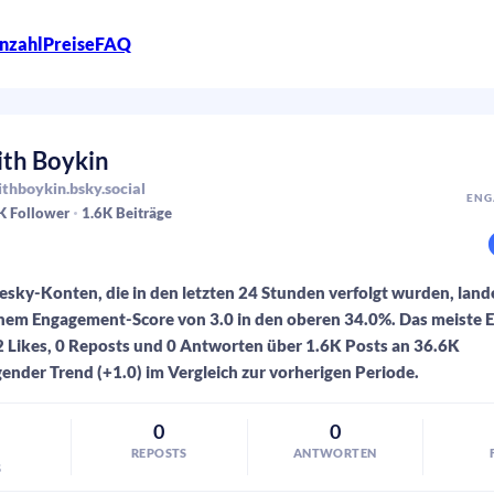
nzahl
Preise
FAQ
ith Boykin
thboykin.bsky.social
ENG
K
Follower
1.6K
Beiträge
sky-Konten, die in den letzten 24 Stunden verfolgt wurden, land
inem Engagement-Score von 3.0 in den oberen 34.0%. Das meiste
 Likes, 0 Reposts und 0 Antworten über 1.6K Posts an 36.6K
gender Trend (+1.0) im Vergleich zur vorherigen Periode.
0
0
REPOSTS
ANTWORTEN
S