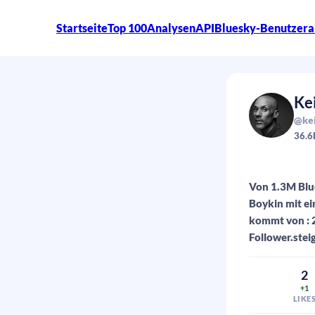
Startseite
Top 100
Analysen
API
Bluesky-Benutzera
Ke
@kei
36.6
Von 1.3M Blue
Boykin mit e
kommt von : 2
Follower.stei
2
+1
LIKE