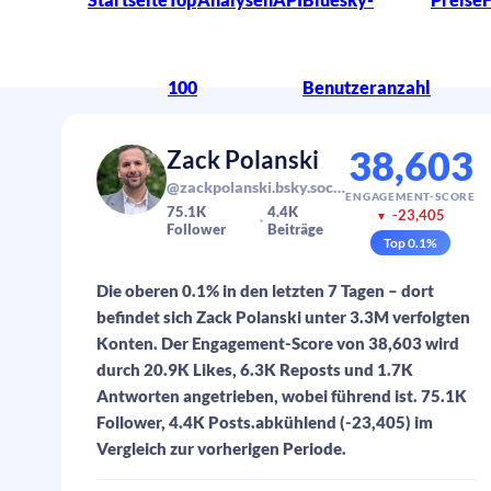
100
Benutzeranzahl
38,603
Zack Polanski
@zackpolanski.bsky.social
ENGAGEMENT-SCORE
75.1K
4.4K
-23,405
▼
Follower
Beiträge
Top
0.1
%
Die oberen 0.1% in den letzten 7 Tagen – dort
befindet sich Zack Polanski unter 3.3M verfolgten
Konten. Der Engagement-Score von 38,603 wird
durch 20.9K Likes, 6.3K Reposts und 1.7K
Antworten angetrieben, wobei führend ist. 75.1K
Follower, 4.4K Posts.abkühlend (-23,405) im
Vergleich zur vorherigen Periode.