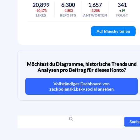
20,899
6,300
1,657
341
-10,173
-1,803
-3,208
+19
LIKES
REPOSTS
ANTWORTEN
FOLGT
Auf Bluesky teilen
Möchtest du Diagramme, historische Trends und
Analysen pro Beitrag für dieses Konto?
Vollständiges Dashboard von
zackpolanski.bsky.social
ansehen
Such