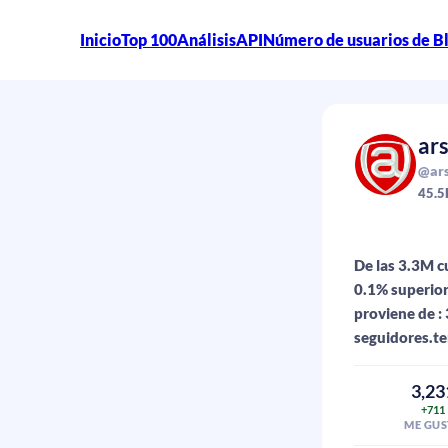
Inicio
Top 100
Análisis
API
Número de usuarios de B
ar
@ars
45.5
De las 3.3M c
0.1% superior
proviene de :
seguidores.te
3,23
+711
ME GUS