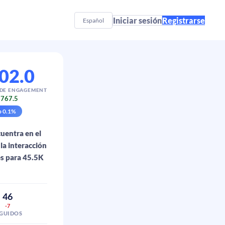
Iniciar sesión
Registrarse
Español
02.0
 DE ENGAGEMENT
767.5
p
0.1
%
cuentra en el
la interacción
es para 45.5K
46
-7
EGUIDOS