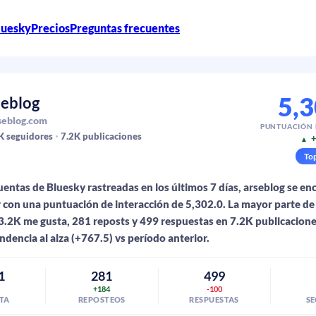
luesky
Precios
Preguntas frecuentes
5,3
seblog
eblog.com
PUNTUACIÓN
K
seguidores
7.2K
publicaciones
+
▲
To
uentas de Bluesky rastreadas en los últimos 7 días, arseblog se en
 con una puntuación de interacción de 5,302.0. La mayor parte de 
 3.2K me gusta, 281 reposts y 499 respuestas en 7.2K publicacion
ndencia al alza (+767.5) vs período anterior.
1
281
499
+184
-100
TA
REPOSTEOS
RESPUESTAS
S