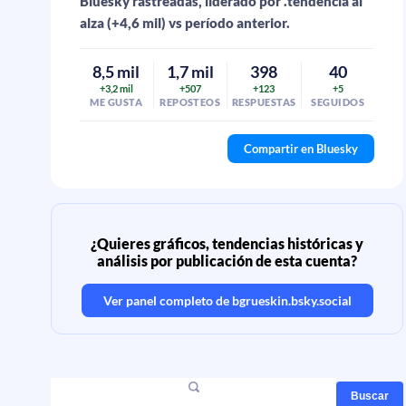
Bluesky rastreadas, liderado por .tendencia al
alza (+4,6 mil) vs período anterior.
8,5 mil
1,7 mil
398
40
+3,2 mil
+507
+123
+5
ME GUSTA
REPOSTEOS
RESPUESTAS
SEGUIDOS
Compartir en Bluesky
¿Quieres gráficos, tendencias históricas y
análisis por publicación de esta cuenta?
Ver panel completo de
bgrueskin.bsky.social
Buscar