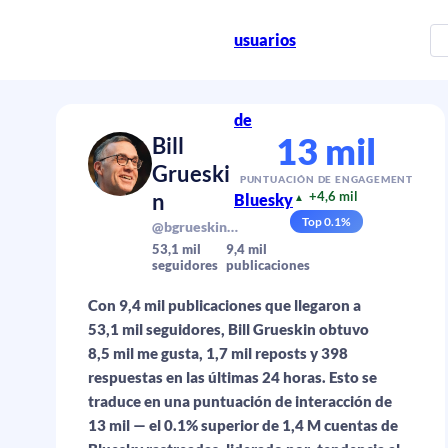
usuarios
de
13 mil
Bill
Grueski
PUNTUACIÓN DE ENGAGEMENT
n
+4,6 mil
Bluesky
▲
Top
0.1
%
@bgrueskin.bsky.social
53,1 mil
9,4 mil
seguidores
publicaciones
Con 9,4 mil publicaciones que llegaron a
53,1 mil seguidores, Bill Grueskin obtuvo
8,5 mil me gusta, 1,7 mil reposts y 398
respuestas en las últimas 24 horas. Esto se
traduce en una puntuación de interacción de
13 mil — el 0.1% superior de 1,4 M cuentas de