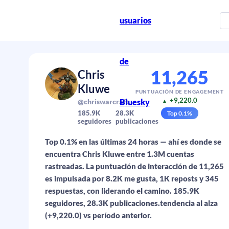
usuarios
de
11,265
Chris
Kluwe
PUNTUACIÓN DE ENGAGEMENT
+9,220.0
Bluesky
@chriswarcraft.bsky.social
▲
185.9K
28.3K
Top
0.1
%
seguidores
publicaciones
Top 0.1% en las últimas 24 horas — ahí es donde se
encuentra Chris Kluwe entre 1.3M cuentas
rastreadas. La puntuación de interacción de 11,265
es impulsada por 8.2K me gusta, 1K reposts y 345
respuestas, con liderando el camino. 185.9K
seguidores, 28.3K publicaciones.tendencia al alza
(+9,220.0) vs período anterior.