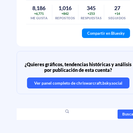
8,186
1,016
345
27
+6,771
+842
+253
+14
ME GUSTA
REPOSTEOS
RESPUESTAS
SEGUIDOS
Compartir en Bluesky
¿Quieres gráficos, tendencias históricas y análisis
por publicación de esta cuenta?
Ver panel completo de
chriswarcraft.bsky.social
Busca