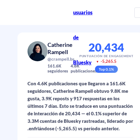
usuarios
de
20,434
Catherine
Rampell
PUNTUACIÓN DE ENGAGEMENT
@crampell.bsky.social
-5,265.5
Bluesky
▼
161.6K
4.6K
Top
0.1
%
seguidores
publicaciones
Con 4.6K publicaciones que llegaron a 161.6K
seguidores, Catherine Rampell obtuvo 9.8K me
gusta, 3.9K reposts y 917 respuestas en los
últimos 7 días. Esto se traduce en una puntuación
de interacción de 20,434 — el 0.1% superior de
3.3M cuentas de Bluesky rastreadas, liderado por
.enfriándose (-5,265.5) vs período anterior.