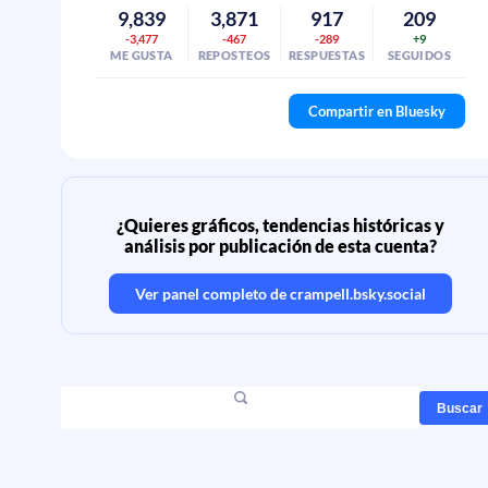
9,839
3,871
917
209
-3,477
-467
-289
+9
ME GUSTA
REPOSTEOS
RESPUESTAS
SEGUIDOS
Compartir en Bluesky
¿Quieres gráficos, tendencias históricas y
análisis por publicación de esta cuenta?
Ver panel completo de
crampell.bsky.social
Buscar