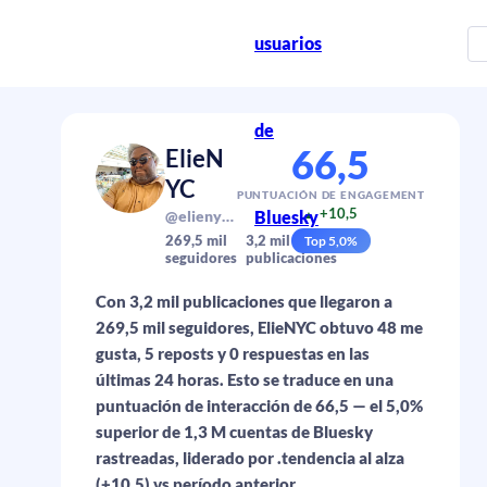
usuarios
de
66,5
ElieN
YC
PUNTUACIÓN DE ENGAGEMENT
+10,5
@elienyc.bsky.social
Bluesky
▲
269,5 mil
3,2 mil
Top
5,0
%
seguidores
publicaciones
Con 3,2 mil publicaciones que llegaron a
269,5 mil seguidores, ElieNYC obtuvo 48 me
gusta, 5 reposts y 0 respuestas en las
últimas 24 horas. Esto se traduce en una
puntuación de interacción de 66,5 — el 5,0%
superior de 1,3 M cuentas de Bluesky
rastreadas, liderado por .tendencia al alza
(+10,5) vs período anterior.