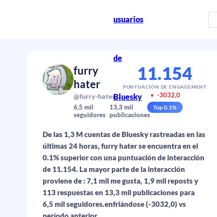
usuarios
de
11.154
furry
hater
PUNTUACIÓN DE ENGAGEMENT
-3032,0
Bluesky
@furry-hater.bsky.social
▼
6,5 mil
13,3 mil
Top
0.1
%
seguidores
publicaciones
De las 1,3 M cuentas de Bluesky rastreadas en las
últimas 24 horas, furry hater se encuentra en el
0.1% superior con una puntuación de interacción
de 11.154. La mayor parte de la interacción
proviene de : 7,1 mil me gusta, 1,9 mil reposts y
113 respuestas en 13,3 mil publicaciones para
6,5 mil seguidores.enfriándose (-3032,0) vs
período anterior.