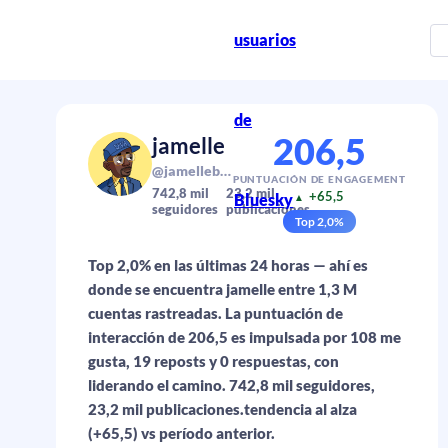
usuarios
de
206,5
jamelle
@jamellebouie.net
PUNTUACIÓN DE ENGAGEMENT
742,8 mil
23,2 mil
+65,5
Bluesky
▲
seguidores
publicaciones
Top
2,0
%
Top 2,0% en las últimas 24 horas — ahí es
donde se encuentra jamelle entre 1,3 M
cuentas rastreadas. La puntuación de
interacción de 206,5 es impulsada por 108 me
gusta, 19 reposts y 0 respuestas, con
liderando el camino. 742,8 mil seguidores,
23,2 mil publicaciones.tendencia al alza
(+65,5) vs período anterior.