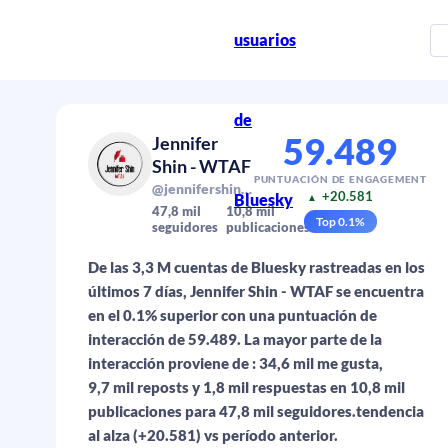
usuarios
de
59.489
Jennifer
Shin - WTAF
PUNTUACIÓN DE ENGAGEMENT
@jennifershin.bsky.social
+20.581
Bluesky
▲
47,8 mil
10,8 mil
Top
0.1
%
seguidores
publicaciones
De las 3,3 M cuentas de Bluesky rastreadas en los
últimos 7 días, Jennifer Shin - WTAF se encuentra
en el 0.1% superior con una puntuación de
interacción de 59.489. La mayor parte de la
interacción proviene de : 34,6 mil me gusta,
9,7 mil reposts y 1,8 mil respuestas en 10,8 mil
publicaciones para 47,8 mil seguidores.tendencia
al alza (+20.581) vs período anterior.