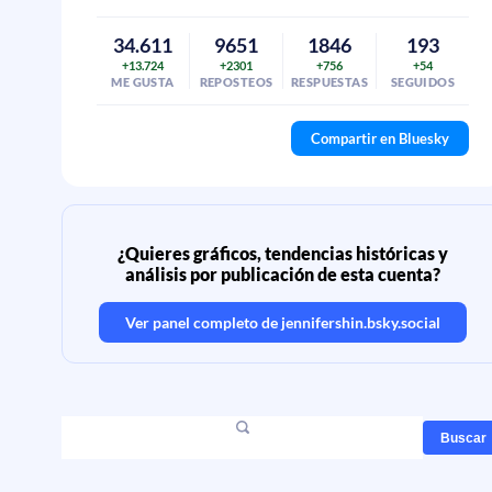
34.611
9651
1846
193
+13.724
+2301
+756
+54
ME GUSTA
REPOSTEOS
RESPUESTAS
SEGUIDOS
Compartir en Bluesky
¿Quieres gráficos, tendencias históricas y
análisis por publicación de esta cuenta?
Ver panel completo de
jennifershin.bsky.social
Buscar