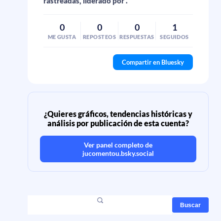
rastreadas, liderado por .
0
0
0
1
ME GUSTA
REPOSTEOS
RESPUESTAS
SEGUIDOS
Compartir en Bluesky
¿Quieres gráficos, tendencias históricas y
análisis por publicación de esta cuenta?
Ver panel completo de
jucomentou.bsky.social
Buscar