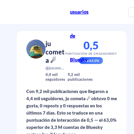
usuarios
de
0,5
ju
comet
PUNTUACIÓN DE ENGAGEMENT
a ☄
Bluesky
Top
63,0
%
@jucomentou.bsky.social
4,4 mil
9,2 mil
seguidores
publicaciones
Con 9,2 mil publicaciones que llegaron a
4,4 mil seguidores, ju cometa ☄ obtuvo 0 me
gusta, 0 reposts y 0 respuestas en los
últimos 7 días. Esto se traduce en una
puntuación de interacción de 0,5 — el 63,0%
superior de 3,3 M cuentas de Bluesky