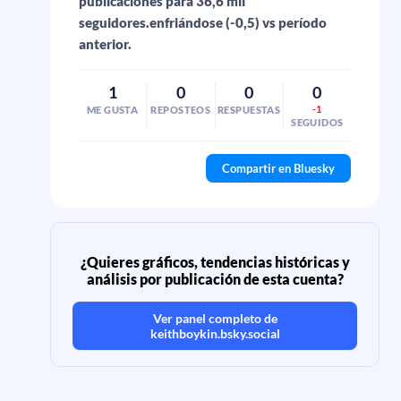
publicaciones para 36,6 mil
seguidores.enfriándose (-0,5) vs período
anterior.
1
0
0
0
-1
ME GUSTA
REPOSTEOS
RESPUESTAS
SEGUIDOS
Compartir en Bluesky
¿Quieres gráficos, tendencias históricas y
análisis por publicación de esta cuenta?
Ver panel completo de
keithboykin.bsky.social