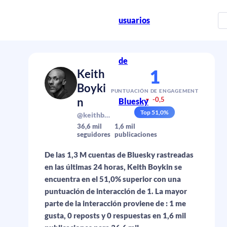
usuarios
de
1
Keith
Boyki
PUNTUACIÓN DE ENGAGEMENT
n
-0,5
Bluesky
▼
Top
51,0
%
@keithboykin.bsky.social
36,6 mil
1,6 mil
seguidores
publicaciones
De las 1,3 M cuentas de Bluesky rastreadas
en las últimas 24 horas, Keith Boykin se
encuentra en el 51,0% superior con una
puntuación de interacción de 1. La mayor
parte de la interacción proviene de : 1 me
gusta, 0 reposts y 0 respuestas en 1,6 mil