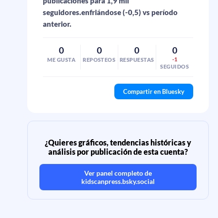
publicaciones para 1,9 mil
seguidores.enfriándose (-0,5) vs período
anterior.
0
0
0
0
-1
ME GUSTA
REPOSTEOS
RESPUESTAS
SEGUIDOS
Compartir en Bluesky
¿Quieres gráficos, tendencias históricas y
análisis por publicación de esta cuenta?
Ver panel completo de
kidscanpress.bsky.social