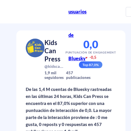
usuarios
de
0,0
Kids
Can
PUNTUACIÓN DE ENGAGEMENT
Press
-0,5
Bluesky
▼
Top
87,0
%
@kidscanpress.bsky.social
1,9 mil
457
seguidores
publicaciones
De las 1,4 M cuentas de Bluesky rastreadas
en las últimas 24 horas, Kids Can Press se
encuentra en el 87,0% superior con una
puntuación de interacción de 0,0. La mayor
parte de la interacción proviene de : 0 me
gusta, 0 reposts y 0 respuestas en 457