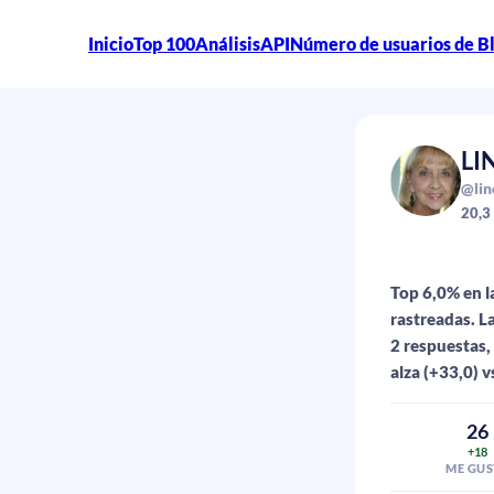
Inicio
Top 100
Análisis
API
Número de usuarios de B
LI
@lin
20,3
Top 6,0% en l
rastreadas. L
2 respuestas,
alza (+33,0) v
26
+18
ME GUS