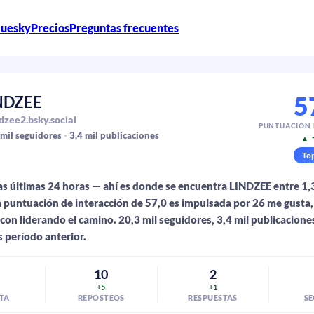
luesky
Precios
Preguntas frecuentes
5
NDZEE
dzee2.bsky.social
PUNTUACIÓN
 mil
seguidores
3,4 mil
publicaciones
▲
To
as últimas 24 horas — ahí es donde se encuentra LINDZEE entre 1
a puntuación de interacción de 57,0 es impulsada por 26 me gusta,
 con liderando el camino. 20,3 mil seguidores, 3,4 mil publicacione
s período anterior.
10
2
+5
+1
TA
REPOSTEOS
RESPUESTAS
S