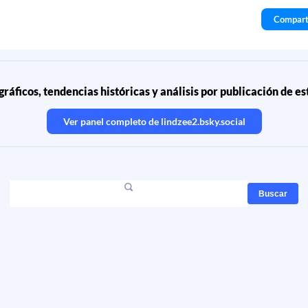
Compart
ráficos, tendencias históricas y análisis por publicación de e
Ver panel completo de
lindzee2.bsky.social
Buscar