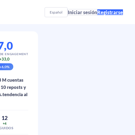
Iniciar sesión
Registrarse
Español
7,0
 DE ENGAGEMENT
+33,0
p
6,0
%
,3 M cuentas
 10 reposts y
s.tendencia al
12
+4
EGUIDOS