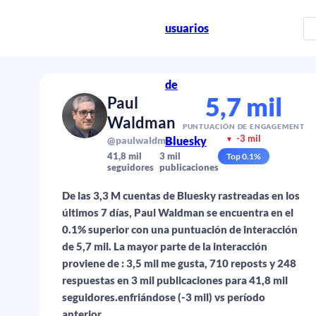
usuarios
de
5,7 mil
Paul
Waldman
PUNTUACIÓN DE ENGAGEMENT
-3 mil
Bluesky
@paulwaldman.bsky.social
▼
41,8 mil
3 mil
Top
0.1
%
seguidores
publicaciones
De las 3,3 M cuentas de Bluesky rastreadas en los
últimos 7 días, Paul Waldman se encuentra en el
0.1% superior con una puntuación de interacción
de 5,7 mil. La mayor parte de la interacción
proviene de : 3,5 mil me gusta, 710 reposts y 248
respuestas en 3 mil publicaciones para 41,8 mil
seguidores.enfriándose (-3 mil) vs período
anterior.