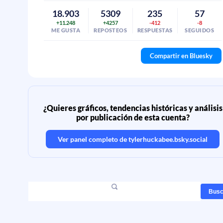
18.903
5309
235
57
+11.248
+4257
-412
-8
ME GUSTA
REPOSTEOS
RESPUESTAS
SEGUIDOS
Compartir en Bluesky
¿Quieres gráficos, tendencias históricas y análisis
por publicación de esta cuenta?
Ver panel completo de
tylerhuckabee.bsky.social
Busc