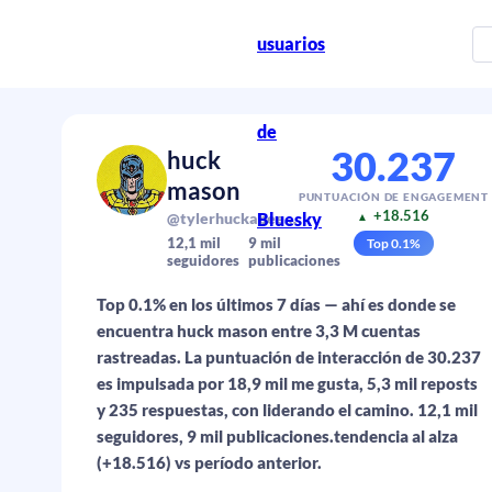
usuarios
de
30.237
huck
mason
PUNTUACIÓN DE ENGAGEMENT
+18.516
Bluesky
@tylerhuckabee.bsky.social
▲
12,1 mil
9 mil
Top
0.1
%
seguidores
publicaciones
Top 0.1% en los últimos 7 días — ahí es donde se
encuentra huck mason entre 3,3 M cuentas
rastreadas. La puntuación de interacción de 30.237
es impulsada por 18,9 mil me gusta, 5,3 mil reposts
y 235 respuestas, con liderando el camino. 12,1 mil
seguidores, 9 mil publicaciones.tendencia al alza
(+18.516) vs período anterior.