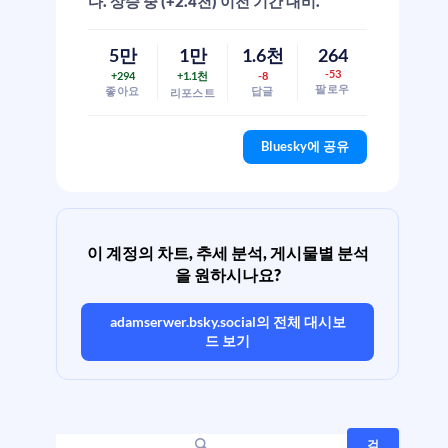
다. 상승 중 (+2.4천) 이전 기간 대비.
5만
1만
1.6천
264
-53
+294
+1.1천
-8
팔로우
좋아요
답글
리포스트
Bluesky에 공유
이 계정의 차트, 추세 분석, 게시물별 분석
을 원하시나요?
adamserwer.bsky.social
의 전체 대시보
드 보기
검