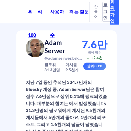
회
로
한
원
그
위
석
사용자
격
는 질문
국
가
어
인
입
100
수
7.6만
Adam
Serwer
참여 점수
@adamserwer.bsky.social
+2.4천
▲
팔로워
게시물
상위
0.1
%
31.3만
명
9.5천
개
지난 7일 동안 추적된 334.7만개의
Bluesky 계정 중, Adam Serwer님은 참여
점수 7.6만점으로 상위 0.1%에 랭크되었습
니다. 대부분의 참여는 에서 발생했습니다:
31.3만명의 팔로워에게 게시된 9.5천개의
게시물에서 5만개의 좋아요, 1만개의 리포
스트, 그리고 1.6천개의 답글이 달렸습니