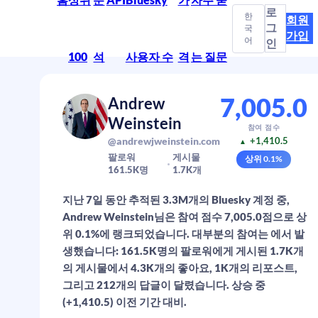
로
한
회원
그
국
가입
어
인
100
석
사용자 수
격
는 질문
7,005.0
Andrew
Weinstein
참여 점수
@andrewjweinstein.com
+1,410.5
▲
팔로워
게시물
상위
0.1
%
161.5K
명
1.7K
개
지난 7일 동안 추적된 3.3M개의 Bluesky 계정 중,
Andrew Weinstein님은 참여 점수 7,005.0점으로 상
위 0.1%에 랭크되었습니다. 대부분의 참여는 에서 발
생했습니다: 161.5K명의 팔로워에게 게시된 1.7K개
의 게시물에서 4.3K개의 좋아요, 1K개의 리포스트,
그리고 212개의 답글이 달렸습니다. 상승 중
(+1,410.5) 이전 기간 대비.