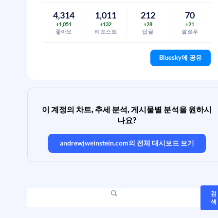
4,314
1,011
212
70
+1,051
+132
+28
+21
좋아요
리포스트
답글
팔로우
Bluesky에 공유
이 계정의 차트, 추세 분석, 게시물별 분석을 원하시
나요?
andrewjweinstein.com
의 전체 대시보드 보기
검
색