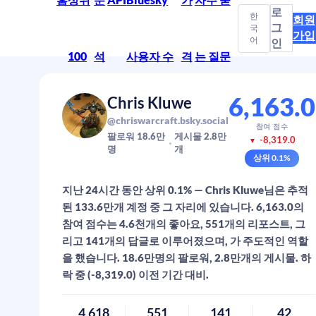
로
한
회원
그
국
가입
어
인
100
석
사용자 수
격
는 질문
6,163.0
Chris Kluwe
@chriswarcraft.bsky.social
참여 점수
팔로워
18.6만
게시물
2.8만
-8,319.0
▼
명
개
상위
0.1
%
지난 24시간 동안 상위 0.1% — Chris Kluwe님은 추적
된 133.6만개 계정 중 그 자리에 있습니다. 6,163.0의
참여 점수는 4.6천개의 좋아요, 551개의 리포스트, 그
리고 141개의 답글로 이루어졌으며, 가 주도적인 역할
을 했습니다. 18.6만명의 팔로워, 2.8만개의 게시물. 하
락 중 (-8,319.0) 이전 기간 대비.
4,618
551
141
42