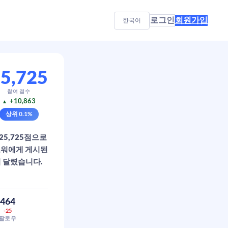
로그인
회원가입
한국어
5,725
참여 점수
+10,863
▲
상위
0.1
%
수 25,725점으로
팔로워에게 게시된
이 달렸습니다.
464
-25
팔로우