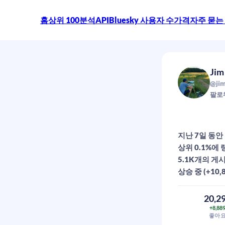
홈
상위 100
분석
API
Bluesky 사용자 수
가격
자주 묻는
Jim
@jim
팔로
지난 7일 동안 추
상위 0.1%에
5.1K개의 게
상승 중 (+10,
20,2
+8,88
좋아