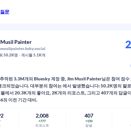
 질문
2
 Musil Painter
musilpainter.bsky.social
워
50.2K
명
게시물
5.1K
개
적된 3.3M개의 Bluesky 계정 중, Jim Musil Painter님은 참여 점
 랭크되었습니다. 대부분의 참여는 에서 발생했습니다: 50.2K명의 
시물에서 20.3K개의 좋아요, 2K개의 리포스트, 그리고 407개의 답글
863) 이전 기간 대비.
92
2,008
407
9
+777
+150
요
리포스트
답글