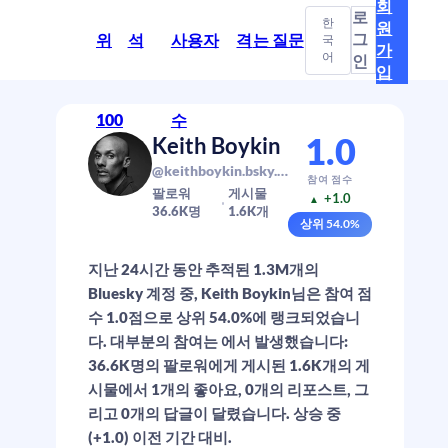
회
로
한
원
그
위
석
사용자
격
는 질문
국
가
어
인
입
100
수
1.0
Keith Boykin
@keithboykin.bsky.social
참여 점수
팔로워
게시물
+1.0
▲
36.6K
명
1.6K
개
상위
54.0
%
지난 24시간 동안 추적된 1.3M개의
Bluesky 계정 중, Keith Boykin님은 참여 점
수 1.0점으로 상위 54.0%에 랭크되었습니
다. 대부분의 참여는 에서 발생했습니다:
36.6K명의 팔로워에게 게시된 1.6K개의 게
시물에서 1개의 좋아요, 0개의 리포스트, 그
리고 0개의 답글이 달렸습니다. 상승 중
(+1.0) 이전 기간 대비.