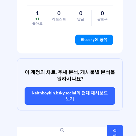
1
0
0
0
+1
리포스트
답글
팔로우
좋아요
Bluesky에 공유
이 계정의 차트, 추세 분석, 게시물별 분석을
원하시나요?
keithboykin.bsky.social
의 전체 대시보드
보기
검
색