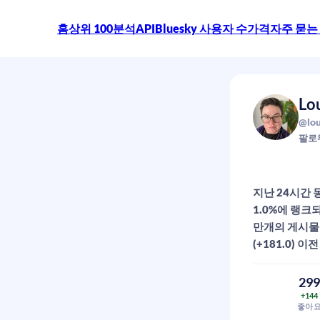
홈
상위 100
분석
API
Bluesky 사용자 수
가격
자주 묻는
Lo
@lou
팔로
지난 24시간 동
1.0%에 랭크
만개의 게시물에
(+181.0) 이
29
+144
좋아