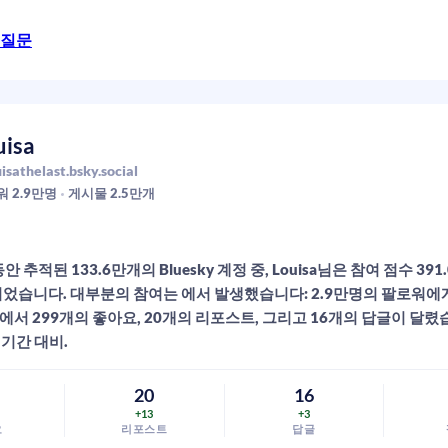
 질문
uisa
isathelast.bsky.social
워
2.9만
명
게시물
2.5만
개
안 추적된 133.6만개의 Bluesky 계정 중, Louisa님은 참여 점수 39
되었습니다. 대부분의 참여는 에서 발생했습니다: 2.9만명의 팔로워에게
서 299개의 좋아요, 20개의 리포스트, 그리고 16개의 답글이 달렸
전 기간 대비.
9
20
16
+13
+3
요
리포스트
답글