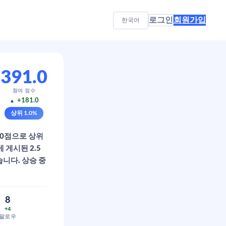
로그인
회원가입
한국어
391.0
참여 점수
+181.0
▲
상위
1.0
%
1.0점으로 상위
 게시된 2.5
습니다. 상승 중
8
+4
팔로우