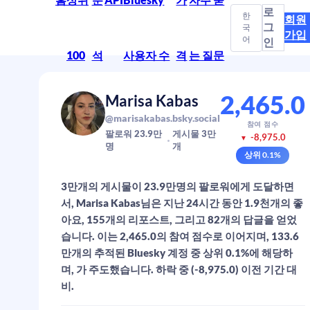
로
한
회원
그
국
가입
어
인
100
석
사용자 수
격
는 질문
2,465.0
Marisa Kabas
@marisakabas.bsky.social
참여 점수
팔로워
23.9만
게시물
3만
-8,975.0
▼
명
개
상위
0.1
%
3만개의 게시물이 23.9만명의 팔로워에게 도달하면
서, Marisa Kabas님은 지난 24시간 동안 1.9천개의 좋
아요, 155개의 리포스트, 그리고 82개의 답글을 얻었
습니다. 이는 2,465.0의 참여 점수로 이어지며, 133.6
만개의 추적된 Bluesky 계정 중 상위 0.1%에 해당하
며, 가 주도했습니다. 하락 중 (-8,975.0) 이전 기간 대
비.