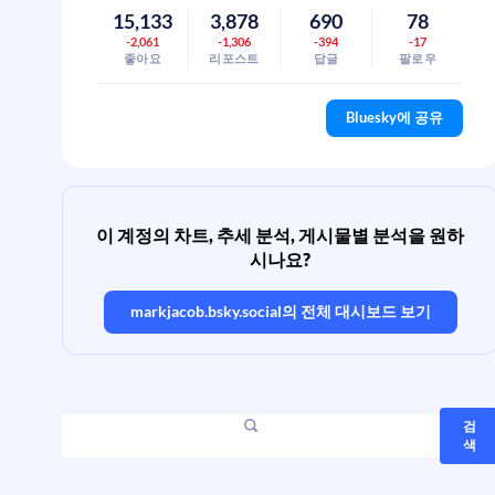
15,133
3,878
690
78
-2,061
-1,306
-394
-17
좋아요
리포스트
답글
팔로우
Bluesky에 공유
이 계정의 차트, 추세 분석, 게시물별 분석을 원하
시나요?
markjacob.bsky.social
의 전체 대시보드 보기
검
색