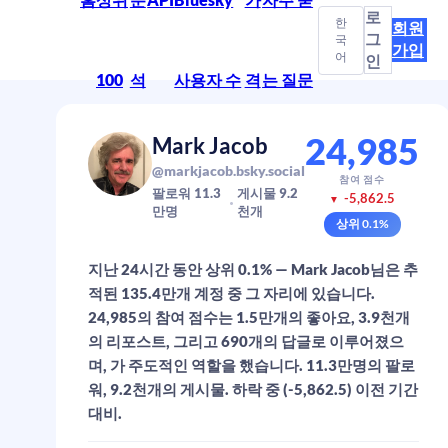
로
한
회원
그
국
가입
어
인
100
석
사용자 수
격
는 질문
24,985
Mark Jacob
@markjacob.bsky.social
참여 점수
팔로워
11.3
게시물
9.2
-5,862.5
▼
만
명
천
개
상위
0.1
%
지난 24시간 동안 상위 0.1% — Mark Jacob님은 추
적된 135.4만개 계정 중 그 자리에 있습니다.
24,985의 참여 점수는 1.5만개의 좋아요, 3.9천개
의 리포스트, 그리고 690개의 답글로 이루어졌으
며, 가 주도적인 역할을 했습니다. 11.3만명의 팔로
워, 9.2천개의 게시물. 하락 중 (-5,862.5) 이전 기간
대비.