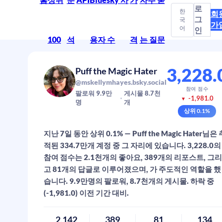
로
한
회
그
국
가
어
인
100
석
용자 수
격
는 질문
3,228.
Puff the Magic Hater
@mskellymhayes.bsky.social
참여 점수
팔로워
9.9만
게시물
8.7천
-1,981.0
▼
명
개
상위
0.1
%
지난 7일 동안 상위 0.1% — Puff the Magic Hater님은 
적된 334.7만개 계정 중 그 자리에 있습니다. 3,228.0의
참여 점수는 2.1천개의 좋아요, 389개의 리포스트, 그리
고 81개의 답글로 이루어졌으며, 가 주도적인 역할을 했
습니다. 9.9만명의 팔로워, 8.7천개의 게시물. 하락 중
(-1,981.0) 이전 기간 대비.
2,142
389
81
134