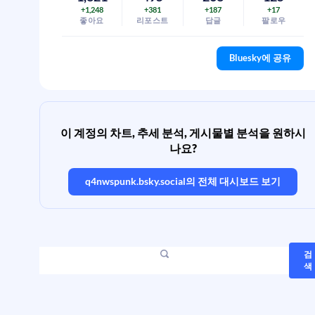
+1,248
+381
+187
+17
좋아요
리포스트
답글
팔로우
Bluesky에 공유
이 계정의 차트, 추세 분석, 게시물별 분석을 원하시
나요?
q4nwspunk.bsky.social
의 전체 대시보드 보기
검
색