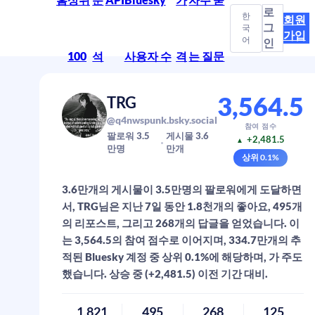
로
한
회원
그
국
가입
어
인
100
석
사용자 수
격
는 질문
3,564.5
TRG
@q4nwspunk.bsky.social
참여 점수
팔로워
3.5
게시물
3.6
+2,481.5
▲
만
명
만
개
상위
0.1
%
3.6만개의 게시물이 3.5만명의 팔로워에게 도달하면
서, TRG님은 지난 7일 동안 1.8천개의 좋아요, 495개
의 리포스트, 그리고 268개의 답글을 얻었습니다. 이
는 3,564.5의 참여 점수로 이어지며, 334.7만개의 추
적된 Bluesky 계정 중 상위 0.1%에 해당하며, 가 주도
했습니다. 상승 중 (+2,481.5) 이전 기간 대비.
1,821
495
268
125