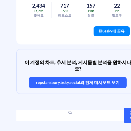
2,434
717
157
22
+1,796
+503
+101
+11
좋아요
리포스트
답글
팔로우
Bluesky에 공유
이 계정의 차트, 추세 분석, 게시물별 분석을 원하시
요?
repstansbury.bsky.social
의 전체 대시보드 보기