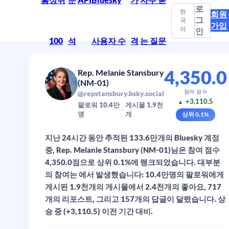
로
한
회원
그
국
가입
어
인
100
석
사용자 수
격
는 질문
4,350.0
Rep. Melanie Stansbury
(NM-01)
참여 점수
@repstansbury.bsky.social
+3,110.5
▲
팔로워
10.4만
게시물
1.9천
명
개
상위
0.1
%
지난 24시간 동안 추적된 133.6만개의 Bluesky 계정
중, Rep. Melanie Stansbury (NM-01)님은 참여 점수
4,350.0점으로 상위 0.1%에 랭크되었습니다. 대부분
의 참여는 에서 발생했습니다: 10.4만명의 팔로워에게
게시된 1.9천개의 게시물에서 2.4천개의 좋아요, 717
개의 리포스트, 그리고 157개의 답글이 달렸습니다. 상
승 중 (+3,110.5) 이전 기간 대비.