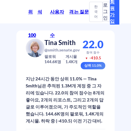
회
로
한
원
그
위
석
사용자
격
는 질문
국
가
어
인
입
100
수
22.0
Tina Smith
@smith.senate.gov
참여 점수
팔로워
게시물
-410.5
▼
144.6K
명
1.4K
개
상위
11.0
%
지난 24시간 동안 상위 11.0% — Tina
Smith님은 추적된 1.3M개 계정 중 그 자
리에 있습니다. 22.0의 참여 점수는 8개의
좋아요, 2개의 리포스트, 그리고 2개의 답
글로 이루어졌으며, 가 주도적인 역할을
했습니다. 144.6K명의 팔로워, 1.4K개의
게시물. 하락 중 (-410.5) 이전 기간 대비.