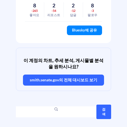
8
2
2
8
-265
-54
-12
-3
좋아요
리포스트
답글
팔로우
Bluesky에 공유
이 계정의 차트, 추세 분석, 게시물별 분석
을 원하시나요?
smith.senate.gov
의 전체 대시보드 보기
검
색