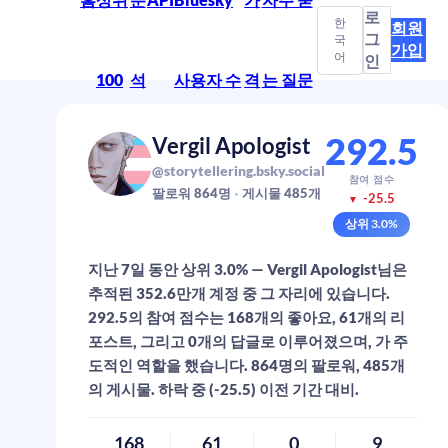
로
한
회원
그
국
가입
어
인
100
석
사용자 수
격
는 질문
292.5
Vergil Apologist
@storytellering.bsky.social
참여 점수
팔로워
864
명
게시물
485
개
-25.5
▼
상위
3.0
%
지난 7일 동안 상위 3.0% — Vergil Apologist님은
추적된 352.6만개 계정 중 그 자리에 있습니다.
292.5의 참여 점수는 168개의 좋아요, 61개의 리
포스트, 그리고 0개의 답글로 이루어졌으며, 가 주
도적인 역할을 했습니다. 864명의 팔로워, 485개
의 게시물. 하락 중 (-25.5) 이전 기간 대비.
168
61
0
9