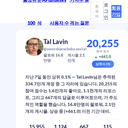
로
한
회원
그
국
가입
어
인
100
석
사용자 수
격
는 질문
20,255
Tal Lavin
@swordsjew.bsky.social
참여 점수
팔로워
16.8
게시물
2.1
+661.0
▲
만
명
만
개
상위
0.1
%
지난 7일 동안 상위 0.1% — Tal Lavin님은 추적된
334.7만개 계정 중 그 자리에 있습니다. 20,255의
참여 점수는 1.6만개의 좋아요, 1.1천개의 리포스
트, 그리고 667개의 답글로 이루어졌으며, 가 주도
적인 역할을 했습니다. 16.8만명의 팔로워, 2.1만
개의 게시물. 상승 중 (+661.0) 이전 기간 대비.
15,955
1,124
667
115