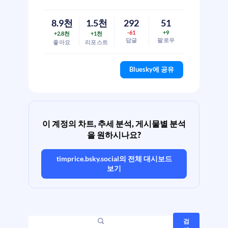
8.9천
1.5천
292
51
-61
+9
+2.8천
+1천
답글
팔로우
좋아요
리포스트
Bluesky에 공유
이 계정의 차트, 추세 분석, 게시물별 분석
을 원하시나요?
timprice.bsky.social
의 전체 대시보드
보기
검