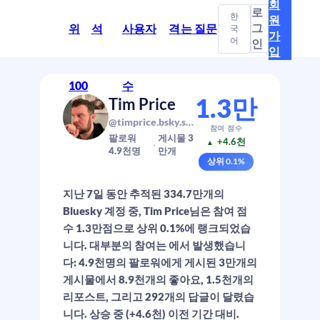
회
로
한
원
그
위
석
사용자
격
는 질문
국
가
어
인
입
100
수
1.3만
Tim Price
@timprice.bsky.social
참여 점수
팔로워
게시물
3
+4.6천
▲
4.9천
명
만
개
상위
0.1
%
지난 7일 동안 추적된 334.7만개의
Bluesky 계정 중, Tim Price님은 참여 점
수 1.3만점으로 상위 0.1%에 랭크되었습
니다. 대부분의 참여는 에서 발생했습니
다: 4.9천명의 팔로워에게 게시된 3만개의
게시물에서 8.9천개의 좋아요, 1.5천개의
리포스트, 그리고 292개의 답글이 달렸습
니다. 상승 중 (+4.6천) 이전 기간 대비.