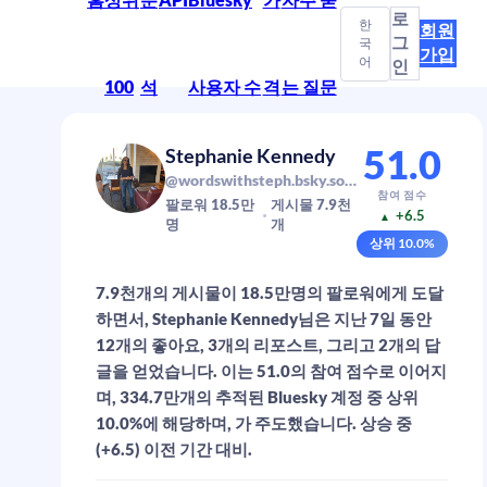
로
한
회원
그
국
가입
어
인
100
석
사용자 수
격
는 질문
51.0
Stephanie Kennedy
@wordswithsteph.bsky.social
참여 점수
팔로워
18.5만
게시물
7.9천
+6.5
▲
명
개
상위
10.0
%
7.9천개의 게시물이 18.5만명의 팔로워에게 도달
하면서, Stephanie Kennedy님은 지난 7일 동안
12개의 좋아요, 3개의 리포스트, 그리고 2개의 답
글을 얻었습니다. 이는 51.0의 참여 점수로 이어지
며, 334.7만개의 추적된 Bluesky 계정 중 상위
10.0%에 해당하며, 가 주도했습니다. 상승 중
(+6.5) 이전 기간 대비.