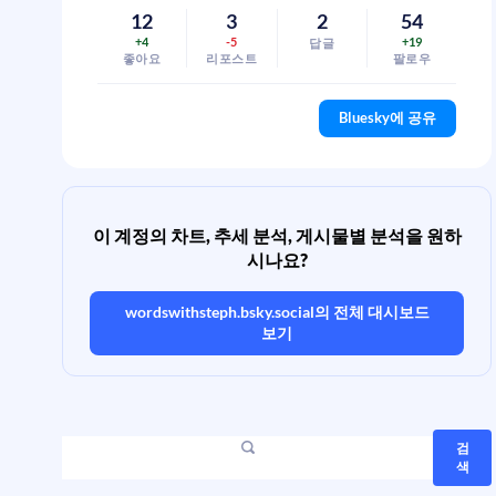
12
3
2
54
+4
-5
+19
답글
좋아요
리포스트
팔로우
Bluesky에 공유
이 계정의 차트, 추세 분석, 게시물별 분석을 원하
시나요?
wordswithsteph.bsky.social
의 전체 대시보드
보기
검
색