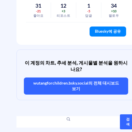
31
12
1
34
-21
+3
-5
+10
좋아요
리포스트
답글
팔로우
Bluesky에 공유
이 계정의 차트, 추세 분석, 게시물별 분석을 원하시
나요?
wutangforchildren.bsky.social
의 전체 대시보드
보기
검
색