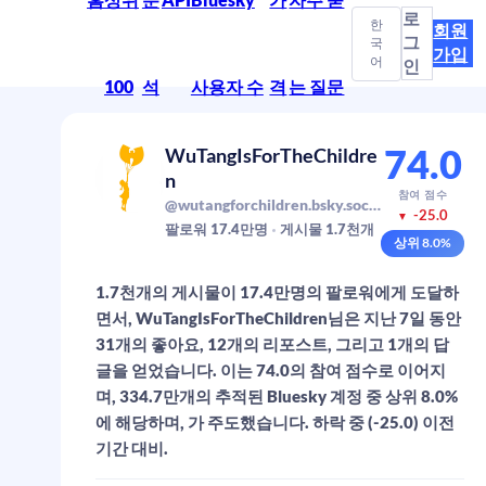
로
한
회원
그
국
가입
어
인
100
석
사용자 수
격
는 질문
74.0
WuTangIsForTheChildre
n
참여 점수
@wutangforchildren.bsky.social
-25.0
▼
팔로워
17.4만
명
게시물
1.7천
개
상위
8.0
%
1.7천개의 게시물이 17.4만명의 팔로워에게 도달하
면서, WuTangIsForTheChildren님은 지난 7일 동안
31개의 좋아요, 12개의 리포스트, 그리고 1개의 답
글을 얻었습니다. 이는 74.0의 참여 점수로 이어지
며, 334.7만개의 추적된 Bluesky 계정 중 상위 8.0%
에 해당하며, 가 주도했습니다. 하락 중 (-25.0) 이전
기간 대비.