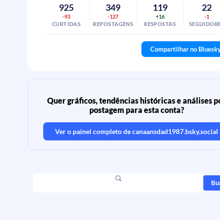
925
349
119
22
-93
-127
+16
-1
CURTIDAS
REPOSTAGENS
RESPOSTAS
SEGUIDOR
Compartilhar no Bluesk
Quer gráficos, tendências históricas e análises p
postagem para esta conta?
Ver o painel completo de
canaansdad1987.bsky.social
Bu