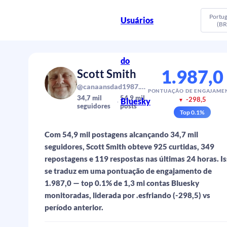
Portu
Usuários
(BR
do
1.987,0
Scott Smith
@canaansdad1987.bsky.social
PONTUAÇÃO DE ENGAJAME
34,7 mil
54,9 mil
-298,5
Bluesky
▼
seguidores
posts
Top
0.1
%
Com 54,9 mil postagens alcançando 34,7 mil
seguidores, Scott Smith obteve 925 curtidas, 349
repostagens e 119 respostas nas últimas 24 horas. I
se traduz em uma pontuação de engajamento de
1.987,0 — top 0.1% de 1,3 mi contas Bluesky
monitoradas, liderada por .esfriando (-298,5) vs
período anterior.