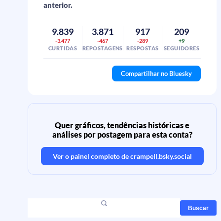
anterior.
9.839
3.871
917
209
-3.477
-467
-289
+9
CURTIDAS
REPOSTAGENS
RESPOSTAS
SEGUIDORES
Compartilhar no Bluesky
Quer gráficos, tendências históricas e
análises por postagem para esta conta?
Ver o painel completo de
crampell.bsky.social
Buscar