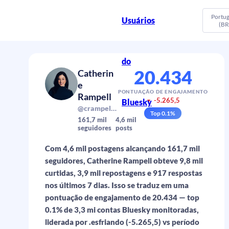
Portu
Usuários
(BR
do
20.434
Catherin
e
PONTUAÇÃO DE ENGAJAMENTO
Rampell
-5.265,5
Bluesky
▼
@crampell.bsky.social
Top
0.1
%
161,7 mil
4,6 mil
seguidores
posts
Com 4,6 mil postagens alcançando 161,7 mil
seguidores, Catherine Rampell obteve 9,8 mil
curtidas, 3,9 mil repostagens e 917 respostas
nos últimos 7 dias. Isso se traduz em uma
pontuação de engajamento de 20.434 — top
0.1% de 3,3 mi contas Bluesky monitoradas,
liderada por .esfriando (-5.265,5) vs período