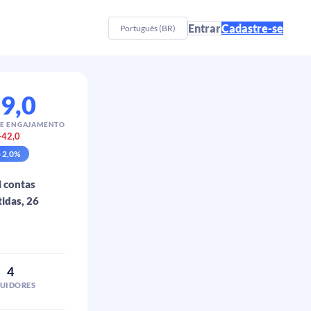
Entrar
Cadastre-se
Português (BR)
9,0
E ENGAJAMENTO
-42,0
p
2,0
%
i contas
idas, 26
4
GUIDORES