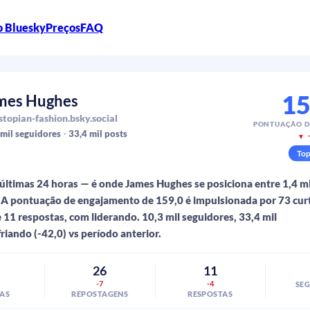
o Bluesky
Preços
FAQ
15
mes Hughes
topian-fashion.bsky.social
PONTUAÇÃO D
 mil
seguidores
33,4 mil
posts
▼
To
últimas 24 horas — é onde James Hughes se posiciona entre 1,4 m
A pontuação de engajamento de 159,0 é impulsionada por 73 curt
 11 respostas, com liderando. 10,3 mil seguidores, 33,4 mil
riando (-42,0) vs período anterior.
26
11
-7
-4
SE
AS
REPOSTAGENS
RESPOSTAS