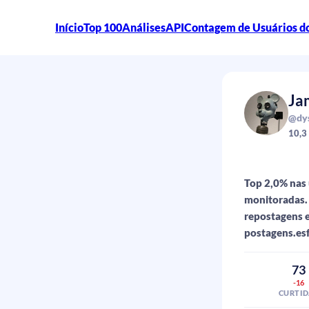
Início
Top 100
Análises
API
Contagem de Usuários d
Ja
@dys
10,3
Top 2,0% nas 
monitoradas. 
repostagens e
postagens.esf
73
-16
CURTID