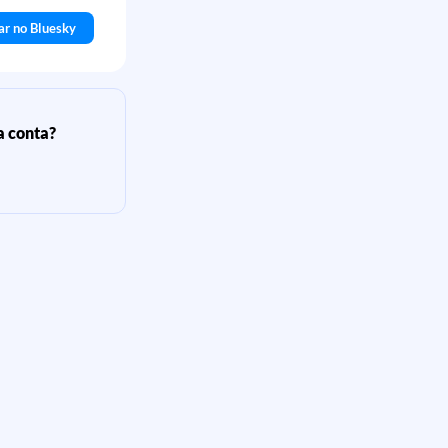
ar no Bluesky
a conta?