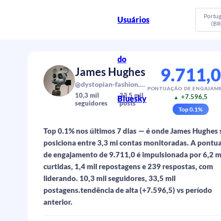
Portu
Usuários
(BR
do
9.711,
James Hughes
@dystopian-fashion.bsky.social
PONTUAÇÃO DE ENGAJAM
10,3 mil
33,5 mil
+7.596,5
Bluesky
▲
seguidores
posts
Top
0.1
%
Top 0.1% nos últimos 7 dias — é onde James Hughes 
posiciona entre 3,3 mi contas monitoradas. A pontu
de engajamento de 9.711,0 é impulsionada por 6,2 m
curtidas, 1,4 mil repostagens e 239 respostas, com
liderando. 10,3 mil seguidores, 33,5 mil
postagens.tendência de alta (+7.596,5) vs período
anterior.