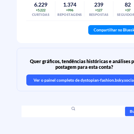
6.229
1.374
239
82
+5.222
+996
+127
+37
CURTIDAS
REPOSTAGENS
RESPOSTAS
SEGUIDO
Compartilhar no Blues
Quer gráficos, tendências históricas e análises 
postagem para esta conta?
Ver o painel completo de
dystopian-fashion.bsky.socia
Bu