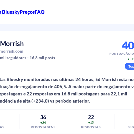
o Bluesky
Preços
FAQ
40
 Morrish
morrish.com
PONTUAÇÃO D
 mil
seguidores
16,8 mil
posts
+
▲
To
tas Bluesky monitoradas nas últimas 24 horas, Ed Morrish está no
uação de engajamento de 406,5. A maior parte do engajamento v
repostagens e 22 respostas em 16,8 mil postagens para 22,1 mil
ndência de alta (+234,0) vs período anterior.
6
36
22
+24
+15
AS
REPOSTAGENS
RESPOSTAS
SE