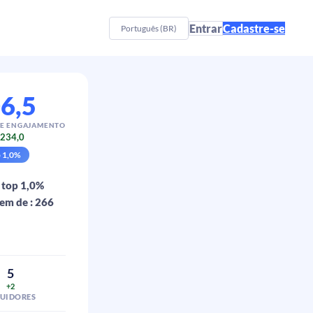
Entrar
Cadastre-se
Português (BR)
6,5
E ENGAJAMENTO
234,0
p
1,0
%
 top 1,0%
em de : 266
5
+2
GUIDORES