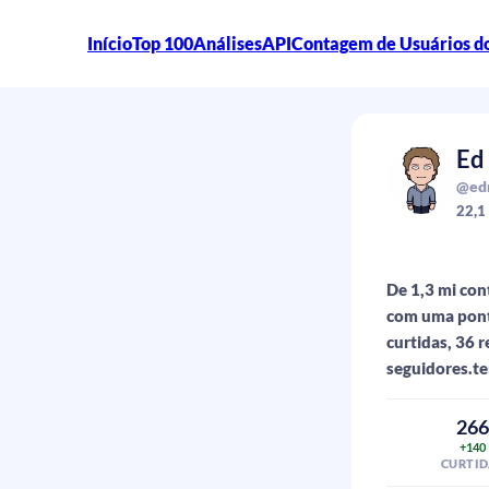
Início
Top 100
Análises
API
Contagem de Usuários d
Ed
@ed
22,1
De 1,3 mi con
com uma pont
curtidas, 36 
seguidores.te
26
+140
CURTID