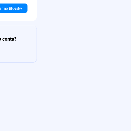
ar no Bluesky
a conta?