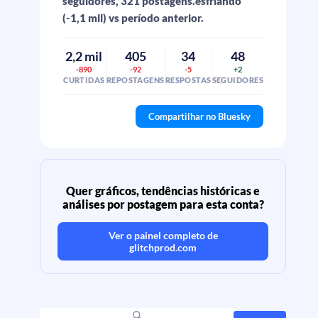
seguidores, 321 postagens.esfriando
(-1,1 mil) vs período anterior.
2,2 mil
405
34
48
-890
-92
-5
+2
CURTIDAS
REPOSTAGENS
RESPOSTAS
SEGUIDORES
Compartilhar no Bluesky
Quer gráficos, tendências históricas e
análises por postagem para esta conta?
Ver o painel completo de
glitchprod.com