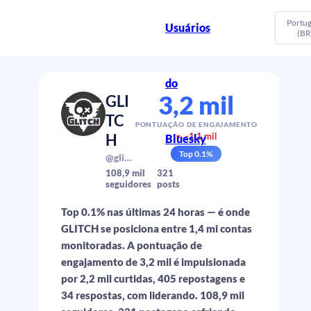
Portu
Usuários
(BR
do
3,2 mil
GLI
TC
PONTUAÇÃO DE ENGAJAMENTO
H
-1,1 mil
Bluesky
▼
Top
0.1
%
@glitchprod.com
108,9 mil
321
seguidores
posts
Top 0.1% nas últimas 24 horas — é onde
GLITCH se posiciona entre 1,4 mi contas
monitoradas. A pontuação de
engajamento de 3,2 mil é impulsionada
por 2,2 mil curtidas, 405 repostagens e
34 respostas, com liderando. 108,9 mil