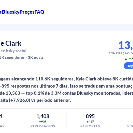
o Bluesky
Preços
FAQ
13
le Clark
ec.bsky.social
PONTUAÇÃO D
6K
seguidores
3K
posts
+7
▲
To
ens alcançando 110.6K seguidores, Kyle Clark obteve 8K curtida
 895 respostas nos últimos 7 dias. Isso se traduz em uma pontuaç
de 13,563 — top 0.1% de 3.3M contas Bluesky monitoradas, lider
alta (+7,926.0) vs período anterior.
4
1,408
895
5
+908
+417
AS
REPOSTAGENS
RESPOSTAS
SE