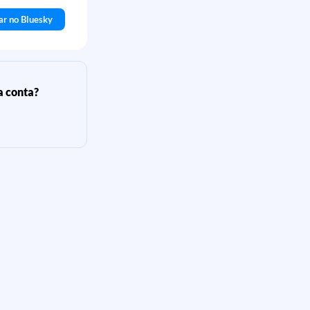
ar no Bluesky
a conta?