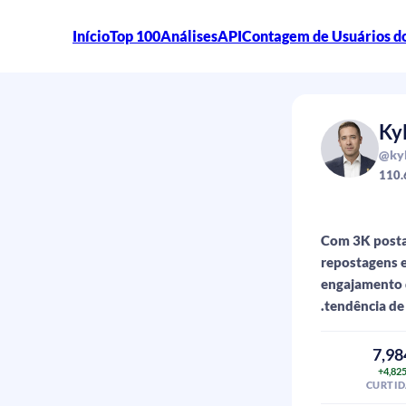
Início
Top 100
Análises
API
Contagem de Usuários d
Ky
@kyl
110.
Com 3K postag
repostagens e
engajamento 
.tendência de 
7,98
+4,82
CURTID