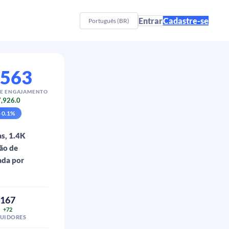
Entrar
Cadastre-se
Português (BR)
,563
E ENGAJAMENTO
,926.0
p
0.1
%
s, 1.4K
ão de
ada por
167
+72
GUIDORES