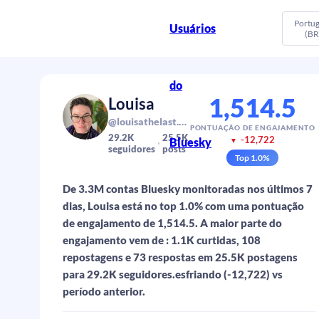
Portu
Usuários
(BR
do
1,514.5
Louisa
@louisathelast.bsky.social
PONTUAÇÃO DE ENGAJAMENTO
29.2K
25.5K
-12,722
Bluesky
▼
seguidores
posts
Top
1.0
%
De 3.3M contas Bluesky monitoradas nos últimos 7
dias, Louisa está no top 1.0% com uma pontuação
de engajamento de 1,514.5. A maior parte do
engajamento vem de : 1.1K curtidas, 108
repostagens e 73 respostas em 25.5K postagens
para 29.2K seguidores.esfriando (-12,722) vs
período anterior.