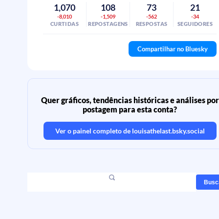
1,070
108
73
21
-8,010
-1,509
-562
-34
CURTIDAS
REPOSTAGENS
RESPOSTAS
SEGUIDORES
Compartilhar no Bluesky
Quer gráficos, tendências históricas e análises por
postagem para esta conta?
Ver o painel completo de
louisathelast.bsky.social
Busc