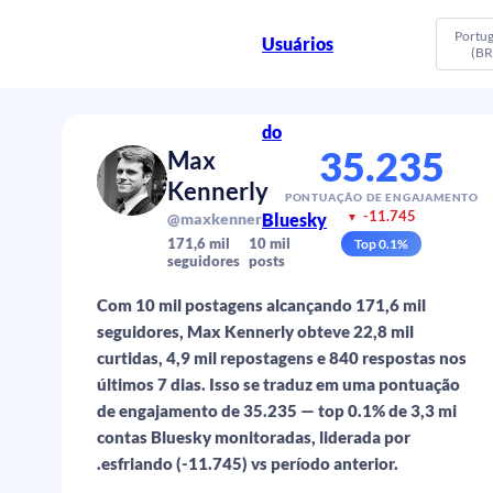
Portu
Usuários
(BR
do
35.235
Max
Kennerly
PONTUAÇÃO DE ENGAJAMENTO
-11.745
Bluesky
@maxkennerly.bsky.social
▼
171,6 mil
10 mil
Top
0.1
%
seguidores
posts
Com 10 mil postagens alcançando 171,6 mil
seguidores, Max Kennerly obteve 22,8 mil
curtidas, 4,9 mil repostagens e 840 respostas nos
últimos 7 dias. Isso se traduz em uma pontuação
de engajamento de 35.235 — top 0.1% de 3,3 mi
contas Bluesky monitoradas, liderada por
.esfriando (-11.745) vs período anterior.