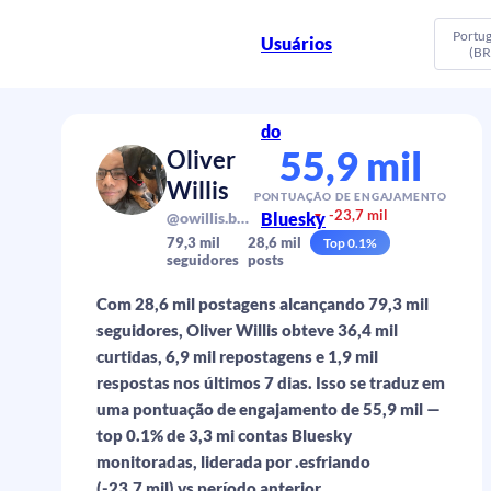
Portu
Usuários
(BR
do
55,9 mil
Oliver
Willis
PONTUAÇÃO DE ENGAJAMENTO
-23,7 mil
@owillis.bsky.social
Bluesky
▼
79,3 mil
28,6 mil
Top
0.1
%
seguidores
posts
Com 28,6 mil postagens alcançando 79,3 mil
seguidores, Oliver Willis obteve 36,4 mil
curtidas, 6,9 mil repostagens e 1,9 mil
respostas nos últimos 7 dias. Isso se traduz em
uma pontuação de engajamento de 55,9 mil —
top 0.1% de 3,3 mi contas Bluesky
monitoradas, liderada por .esfriando
(-23,7 mil) vs período anterior.