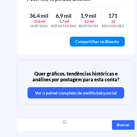
36,4 mil
6,9 mil
1,9 mil
171
-13,6 mil
-1,7 mil
-2,2 mil
-32
CURTIDAS
REPOSTAGENS
RESPOSTAS
SEGUIDORES
Compartilhar no Bluesky
Quer gráficos, tendências históricas e
análises por postagem para esta conta?
Ver o painel completo de
owillis.bsky.social
Buscar