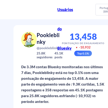
Portu
Usuários
(BR
do
13,458
Pooklebli
nky
PONTUAÇÃO DE ENGAJAMENTO
-10,932
Bluesky
@pookleblinky.bsky.social
▼
25.8K
45.1K
Top
0.1
%
seguidores
posts
De 3.3M contas Bluesky monitoradas nos últimos
7 dias, Pookleblinky está no top 0.1% com uma
pontuação de engajamento de 13,458. A maior
parte do engajamento vem de : 9.3K curtidas, 1.5K
repostagens e 358 respostas em 45.1K postagens
para 25.8K seguidores.esfriando (-10,932) vs
período anterior.