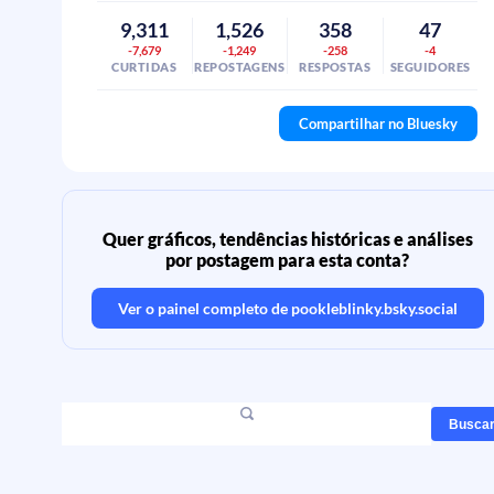
9,311
1,526
358
47
-7,679
-1,249
-258
-4
CURTIDAS
REPOSTAGENS
RESPOSTAS
SEGUIDORES
Compartilhar no Bluesky
Quer gráficos, tendências históricas e análises
por postagem para esta conta?
Ver o painel completo de
pookleblinky.bsky.social
Busca