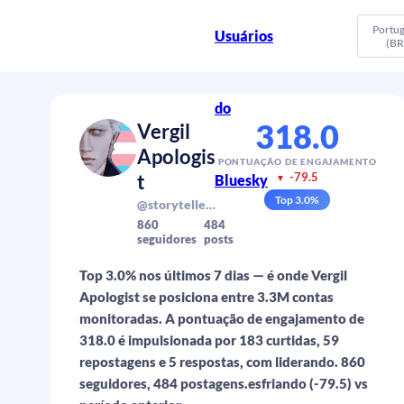
Portu
Usuários
(BR
do
318.0
Vergil
Apologis
PONTUAÇÃO DE ENGAJAMENTO
t
-79.5
Bluesky
▼
Top
3.0
%
@storytellering.bsky.social
860
484
seguidores
posts
Top 3.0% nos últimos 7 dias — é onde Vergil
Apologist se posiciona entre 3.3M contas
monitoradas. A pontuação de engajamento de
318.0 é impulsionada por 183 curtidas, 59
repostagens e 5 respostas, com liderando. 860
seguidores, 484 postagens.esfriando (-79.5) vs