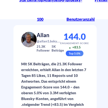
100
Benutzeranzahl
144.0
Allan
@allan1.bsky.social
ENGAGEMENT-SCORE
21.3K
5K
+83.5
▲
Follower
Beiträge
Top
5.0
%
Mit 5K Beiträgen, die 21.3K Follower
erreichten, erhielt Allan in den letzten 7
Tagen 85 Likes, 11 Reposts und 10
Antworten. Das entspricht einem
Engagement-Score von 144.0 – den
oberen 5.0% von 3.3M verfolgten
Bluesky-Konten, angeführt von
.steigender Trend (+83.5) im Vergleich