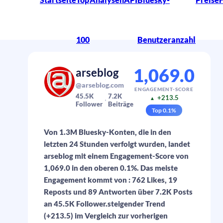
100
Benutzeranzahl
1,069.0
arseblog
@arseblog.com
ENGAGEMENT-SCORE
45.5K
7.2K
+213.5
▲
Follower
Beiträge
Top
0.1
%
Von 1.3M Bluesky-Konten, die in den
letzten 24 Stunden verfolgt wurden, landet
arseblog mit einem Engagement-Score von
1,069.0 in den oberen 0.1%. Das meiste
Engagement kommt von : 762 Likes, 19
Reposts und 89 Antworten über 7.2K Posts
an 45.5K Follower.steigender Trend
(+213.5) im Vergleich zur vorherigen