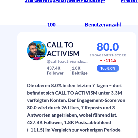
100
Benutzeranzahl
80.0
CALL TO
ACTIVISM
ENGAGEMENT-SCORE
-111.5
@calltoactivism.bsky.social
▼
437.4K
1.8K
Top
8.0
%
Follower
Beiträge
Die oberen 8.0% in den letzten 7 Tagen – dort
befindet sich CALL TO ACTIVISM unter 3.3M
verfolgten Konten. Der Engagement-Score von
80.0 wird durch 26 Likes, 7 Reposts und 3
Antworten angetrieben, wobei führend ist.
437.4K Follower, 1.8K Posts.abkühlend
(-111.5) im Vergleich zur vorherigen Periode.